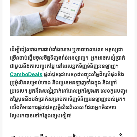
ដើម្បីជៀសវាងការជាប់គាំងចរាចរ ឬខាតពេលវេលា មនុស្សជា
ច្រើនចាប់ផ្តើមចូលចិត្តទិញឥវ៉ាន់អនឡាញ។ អ្នកអាចសន្សំប្រាក់
ជាមួយនឹងការបញ្ចុះតម្លៃ នៅពេលអ្នកទិញទំនិញអនឡាញ។
CamboDeals
ផ្តល់ជូននូវលេខកូដបញ្ចុះតម្លៃដ៏ល្អបំផុតនិង
ប្រូម៉ូសិនសម្រាប់ហាង និងប្រេនអនឡាញទាំងក្នុង និងក្រៅ
ប្រទេស។ អ្នកនឹងសន្សំប្រាក់នៅពេលអ្នកស្វែងរក លេខកូដបញ្ចុះ
តម្លៃមុននឹងបង់ប្រាក់សម្រាប់ការទិញទំនិញអនឡាញរបស់អ្នក។
យើងក៏មានការផ្តល់ជូនប្រូម៉ូសិនពិសេស ដែលអ្នកមិនអាច
ស្វែងរកបាននៅកន្លែងផ្សេងទៀត!