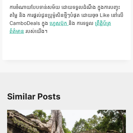
ការចំណាយបែបទាន់សម័យ ដោយទទួលដំណឹង ក្នុងការបញ្ចុះ
តម្លៃ និង ការផ្តល់ជូនប្រូម៉ូសិនថ្មីៗបំផុត ដោយចុច Like នៅលើ
CamboDeals ក្នុង
ហ្វេសប៊ុក
និង ការទទួល
ព្រឹត្តិប័ត្រ
ព័ត៌មាន
របស់យើង។
Similar Posts