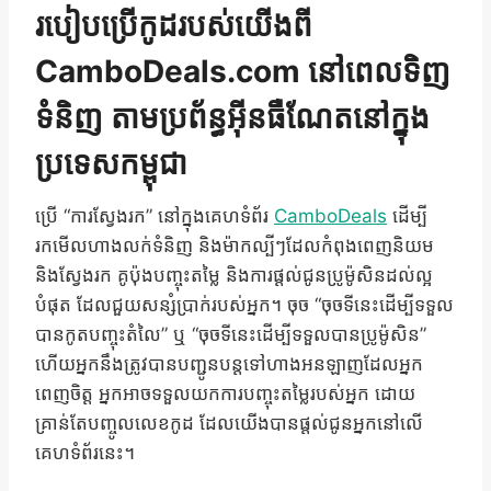
របៀបប្រើកូដរបស់យើងពី
CamboDeals.com នៅពេលទិញ
ទំនិញ តាមប្រព័ន្ធអ៊ីនធឺណែតនៅក្នុង
ប្រទេសកម្ពុជា
ប្រើ “ការស្វែងរក” នៅក្នុងគេហទំព័រ
CamboDeals
ដើម្បី
រកមើលហាងលក់ទំនិញ និងម៉ាកល្បីៗដែលកំពុងពេញនិយម
និងស្វែងរក គូប៉ុងបញ្ចុះតម្លៃ និងការផ្តល់ជូនប្រូម៉ូសិនដល់ល្អ
បំផុត ដែលជួយសន្សំប្រាក់របស់អ្នក។ ចុច “ចុចទីនេះដើម្បីទទួល
បានកូតបញ្ចុះតំលៃ” ឬ “ចុចទីនេះដើម្បីទទួលបានប្រូម៉ូសិន”
ហើយអ្នកនឹងត្រូវបានបញ្ជូនបន្តទៅហាងអនឡាញដែលអ្នក
ពេញចិត្ត អ្នកអាចទទួលយកការបញ្ចុះតម្លៃរបស់អ្នក ដោយ
គ្រាន់តែបញ្ចូលលេខកូដ ដែលយើងបានផ្តល់ជូនអ្នកនៅលើ
គេហទំព័រនេះ។