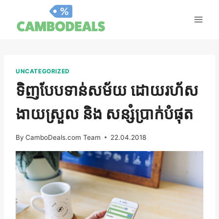
រំលង
ទៅ
មាតិកា
UNCATEGORIZED
ទិញបែបទាន់សម័យ ដោយរហ័ស
ងាយស្រួល និង សន្សំប្រាក់បំផុត
By
CamboDeals.com Team
22.04.2018