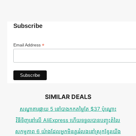
Subscribe
*
Email Address
SIMILAR DEALS
សណ្ឋាគារផ្កាយ 5 នៅបាងកកតម្លៃតែ $37 ប៉ុណ្នោះ
វិធីទិញនៅលើ AliExpress ហើយទទួលបានបញ្ចុះតំលៃ
សកម្មភាព​ 6 យ៉ាងដែលអ្នកមិនគួររំលងនៅស្រុកខ្មែរយើង