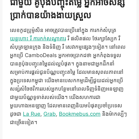
ជាមួយ
គូប៉ុងបញ្ចុះតម្លៃ
អ្នកអាចសន្សំ
ប្រាក់បានយ៉ាងងាយស្រួល
លេខកូដប្រូម៉ូសិន អាចត្រូវបានប្រើនៅក្នុង ការកក់សំបុត្រ
យន្តហោះ រឺ ការកក់សណ្ឋាគារ
រឺ ផលិតផល ថែរក្សាស្បែក រឺ
សំបុត្រឡានក្រុង និងទំនិញ រឺ សេវាកម្មផ្សេងៗទៀត។ នៅពេល
អ្នកប្រើ CamboDeals អ្នកអាចប្រាកដថា អ្នកកំពុងទទួល
បានគូប៉ុងបញ្ចុះតម្លៃដល់ល្អបំផុត។ ក្នុងនាមជាអ្នកដឹកនាំ
សម្រាប់ការផ្តល់ជូនប័ណ្ណបញ្ចុះតម្លៃ ដែលមានសុពលភាពនៅ
ក្នុងប្រទេសកម្ពុជា យើងមានបេសកកម្មដើម្បីជួយដល់អ្នកប្រើ
សន្សំសំចៃថវិការរបស់អ្នកបន្ថែមនៅពេលទិញទំនិញអនឡាញ
ជាមួយប័ណ្ណទូទាត់របស់យើង។ យើងសហការជា
មួយហាងអនឡាញ ដែលមានពេញនិយមបំផុតប្រចាំប្រទេស
ដូចជា
La Rue
,
Grab
,
Bookmebus.com
និងម៉ាកល្បីៗ
ជាច្រើនទៀត។