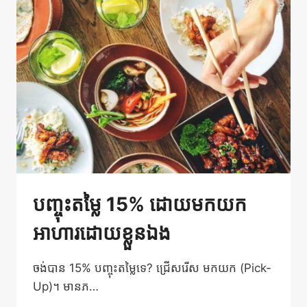
អាហារ
លើក
ក្រោយ
បញ្ចុះតម្លៃ 15% ដោយមកយក
អាហារដោយខ្លួនឯង
ចង់បាន 15% បញ្ចុះតម្លៃទេ? ជ្រើសរើស មកយក (Pick-
Up)។ មានភ…