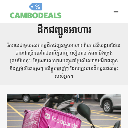
រំលង
ទៅ
មាតិកា
ដឹកជញ្ជូនអាហារ
រីករាយជាមួយសេវាកម្មដឹកជញ្ជូនម្ហូបអាហារ ពីភោជនីយដ្ឋានដែល
បានជាច្រើននៅរាជធានីភ្នំពេញ សៀមរាប កំពត និងក្រុង
ព្រះសីហនុ។ ស្វែងរកលេខកូដបញ្ចុះតម្លៃលើសេវាកម្មដឹកជញ្ជូន
និងប្រូម៉ូសិនផ្សេងៗ លើម្ហូបឆ្ងាញ់ៗ ដែលត្រូវបានដឹកជូនដល់ផ្ទះ
របស់អ្នក។