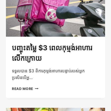
បញ្ចុះតម្លៃ $3 ពេលកុម្មង់អាហារ
លើកក្រោយ
ទទួលបាន $3 ពីការកុម្មង់អាហារបន្ទាប់របស់អ្នក
ប្រសិនបើអ្ន…
បញ្ចុះ
READ MORE
តម្លៃ
$3
ពេល
កុម្មង់