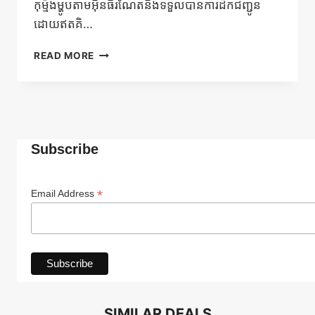
កុម្ម៉ង់ម្ហូបតាមអ៊ិនធឺរណែតនិងទទួលបានការដឹកជញ្ជូន
ដោយឥតគិ…
ដឹក
READ MORE
ជញ្ជូន
ដោយ
ឥត
គិត
ថ្លៃ
Subscribe
*
Email Address
SIMILAR DEALS