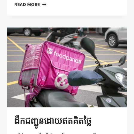
បញ្ចុះ
READ MORE
តម្លៃ
15%
ដោយមកយក
អាហារ
ដោយ
ខ្លួនឯង
ដឹកជញ្ជូនដោយឥតគិតថ្លៃ