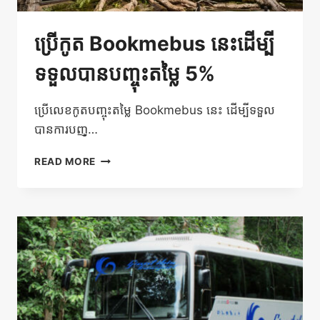
ប្រើកូត Bookmebus នេះដើម្បី
ទទួលបានបញ្ចុះតម្លៃ 5%
ប្រើលេខកូតបញ្ចុះតម្លៃ Bookmebus នេះ ដើម្បីទទួល
បានការបញ្…
ប្រើកូត
READ MORE
BOOKMEBUS
នេះ
ដើម្បី
ទទួល
បាន
បញ្ចុះ
តម្លៃ
5%