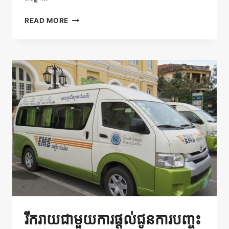
កក់
READ MORE
សំបុត្រ
កាណូត
ឡាន
ក្រុង
ឬ
តាក់
ស៊ី
ហើយ
ចាប់យក
ការ
បញ្ចុះ
តម្លៃ
ពិសេស
5%
បន្ថែម
រីករាយជាមួយការផ្តល់ជូនការបញ្ចុះ