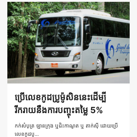
តម្លៃ
5%
ពី
ការ
ធ្វើ
ដំណើរ
របស់
អ្នក
ប្រើលេខកូដប្រូម៉ូសិននេះដើម្បី
រីករាយនឹងការបញ្ចុះតម្លៃ 5%
កក់សំបុត្រ ឡានក្រុង ឬជិះកាណូត ឬ តាក់ស៊ី ដោយប្រើ
លេខកូដប្…