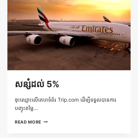
សំបុត្រ
រថយន្ត
ក្រុង
និង
កាណូត
សន្សំដល់ 5%
ចុះឈ្មោះលើគេហទំព័រ Trip.com ដើម្បីទទួលបានការ
បញ្ចុះតម្លៃ…
សន្សំ
READ MORE
ដល់
5%