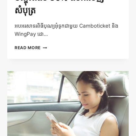
សំបុត្រ
អបអរសាទរពិធីបុណ្យអុំទូកជាមួយ Camboticket និង
WingPay ដោ…
បញ្ចុះ
READ MORE
តំលៃ
30%
លើការទិញ
សំបុត្រ