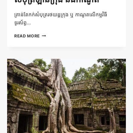
គ្រាន់តែកក់សំបុត្ររថយន្តក្រុង ឬ កាណូតលើកម្មវិធី
ទូរស័ព្ធ…
20%
READ MORE
បញ្ចុះ
តម្លៃ
ភ្លាមៗលើ
សំបុត្រឡាន
ក្រុង
និង
កាណូត