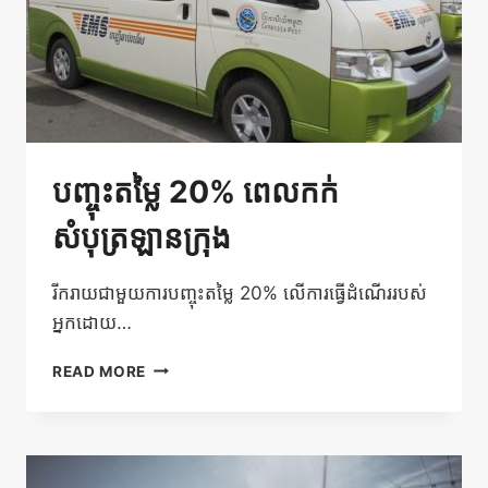
បញ្ចុះតម្លៃ 20% ពេលកក់
សំបុត្រឡានក្រុង
រីករាយជាមួយការបញ្ចុះតម្លៃ 20% លើការធ្វើដំណើររបស់
អ្នកដោយ…
បញ្ចុះ
READ MORE
តម្លៃ
20%
ពេល
កក់
សំបុត្រឡាន