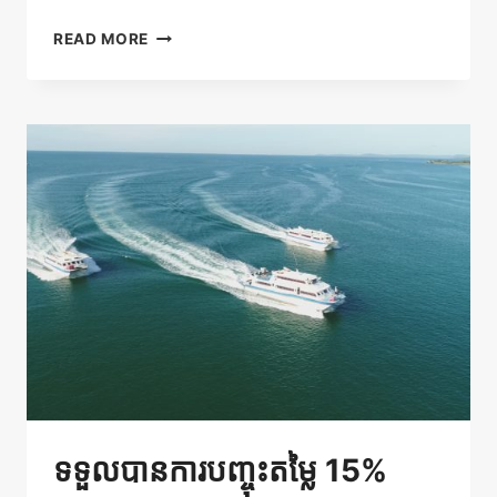
ប្រើ
READ MORE
លេខកូដ
ប្រូ
ម៉ូសិន
នេះ
ដើម្បី
រីករាយ
នឹង
ការ
បញ្ចុះ
តម្លៃ
5%
ទទួលបានការបញ្ចុះតម្លៃ 15%