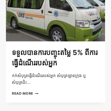
អ្នក
ដោយ
បង់
ប្រាក់
ជាមួយ
ABA
ទទួលបានការបញ្ចុះតម្លៃ 5% ពីការ
ធ្វើដំណើររបស់អ្នក
កក់សំបុត្រធ្វើដំណើររបស់អ្នក សំបុត្រឡានក្រុង ឬ
សំបុត្រជិះ…
ទទួល
READ MORE
បាន
ការ
បញ្ចុះ