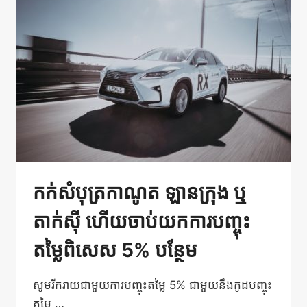
ក្រុង
កក់សំបុត្រកាណូត ឡានក្រុង ឬ
តាក់ស៊ី ហើយចាប់យកការបញ្ចុះ
តម្លៃពិសេស 5% បន្ថែម
សូមរីករាយជាមួយការបញ្ចុះតម្លៃ 5% ជាមួយនឹងកូដបញ្ចុះ
តម្លៃ …