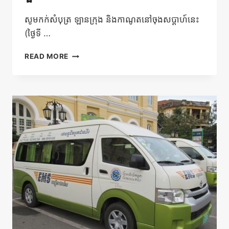
សូមកក់សំបុត្រ ឡានក្រុង និងកាណូតនៅចុងសប្តាហ៍នេះ
(ថ្ងៃទី …
ទទួល
READ MORE
បាន
ការ
បញ្ចុះ
តំលៃ
20%
គ្រប់
ទិសដៅ
ទាំង
អស់
ជា
មួយផាយផេ