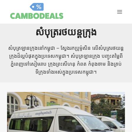
រំលង
ទៅ
មាតិកា
សំបុត្ររថយន្តក្រុង
សំបុត្រឡានក្រុងនៅកម្ពុជា – ស្វែងរកប្រូម៉ូសិន លើសំបុត្ររថយន្ត
ក្រុងដ៏ល្អបំផុតក្នុងប្រទេសកម្ពុជា។ សំបុត្រឡានក្រុង បញ្ចុះតម្លៃពី
ភ្នំពេញទៅសៀមរាប ក្រុងព្រះសីហនុ កំពត កំពុងចាម និងគ្រប់
ទីក្រុងទាំងអស់ក្នុងប្រទេសកម្ពុជា។