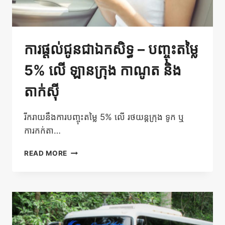
ការផ្តល់ជូនជាឯកសិទ្ធ – បញ្ចុះតម្លៃ
5% លើ ឡានក្រុង កាណូត និង
តាក់ស៊ី
រីករាយនឹងការបញ្ចុះតម្លៃ 5% លើ រថយន្តក្រុង ទូក ឬ
ការកក់តា…
ការ
READ MORE
ផ្តល់ជូន
ជាឯក
សិទ្ធ
–
បញ្ចុះ
តម្លៃ
5%