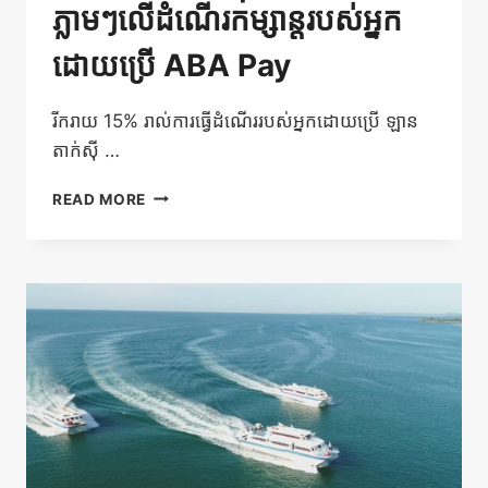
ភ្លាមៗលើដំណើរកម្សាន្តរបស់អ្នក
ដោយប្រើ ABA Pay
រីករាយ 15% រាល់ការធ្វើដំណើររបស់អ្នកដោយប្រើ ឡាន
តាក់សុី …
ទទួល
READ MORE
បាន
ការ
បញ្ចុះ
តម្លៃ
15%
ភ្លាមៗលើ
ដំណើរ
កម្សាន្ត
របស់
អ្នក
ដោយ
ប្រើ