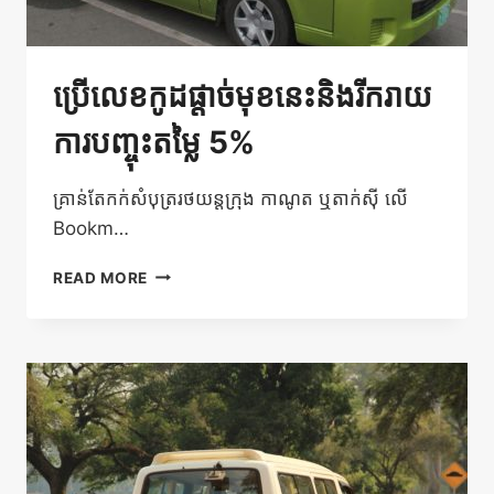
ប្រើលេខកូដផ្តាច់មុខនេះនិងរីករាយ
ការបញ្ចុះតម្លៃ 5%
គ្រាន់តែកក់សំបុត្ររថយន្តក្រុង កាណូត​ ឬតាក់ស៊ី​ លើ
Bookm…
ប្រើ
READ MORE
លេខកូដផ្តាច់
មុខ
នេះ
និង
រីករាយ
ការ
បញ្ចុះ
តម្លៃ
5%