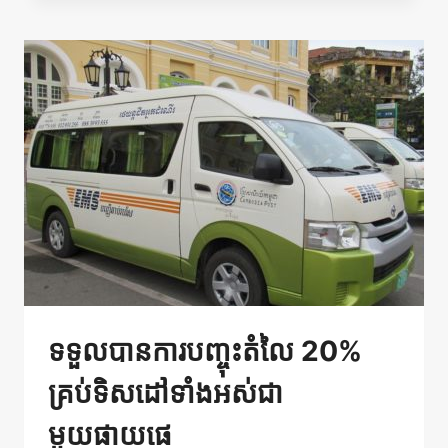
តំលៃ
$2
នៅ
ពេល
កក់
សំបុត្រ
ទទួលបានការបញ្ចុះតំលៃ 20%
គ្រប់ទិសដៅទាំងអស់ជា
មួយផាយផេ