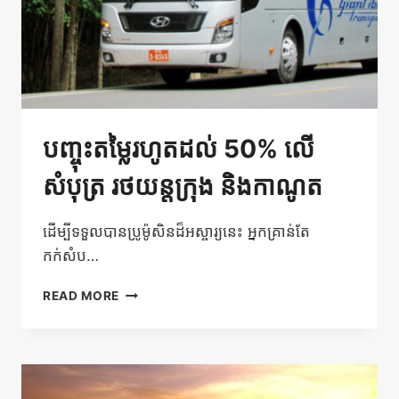
បញ្ចុះតម្លៃរហូតដល់ 50% លើ
សំបុត្រ រថយន្តក្រុង និងកាណូត
ដើម្បីទទួលបានប្រូម៉ូសិនដ៏អស្ចារ្យនេះ អ្នកគ្រាន់តែ
កក់សំប…
បញ្ចុះ
READ MORE
តម្លៃ
រហូត
ដល់
50%
លើ