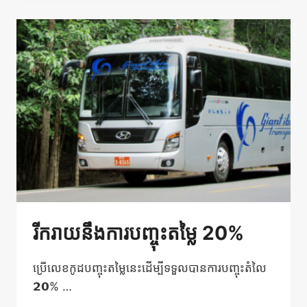
កាណូត​
ឬ
តាក់
ស៊ី
ឥឡូវ
នេះ
នឹង
ទទួល
បាន
ការ
បញ្ចុះ
តម្លៃ
5%
រីករាយនឹងការបញ្ចុះតម្លៃ 20%
ប្រើលេខកូដបញ្ចុះតម្លៃនេះដើម្បីទទួលបានការបញ្ចុះតំលៃ
𝟮𝟬% …