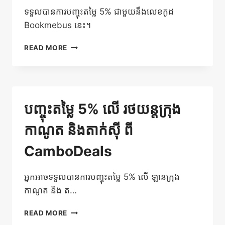
ទទួលបានការបញ្ចុះតម្លៃ 5% ជាមួយនឹងលេខកូដ
Bookmebus នេះ។
ទទួលយក
READ MORE
ការ
បញ្ចុះ
តម្លៃ
5%
លើ
បញ្ចុះតម្លៃ 5% លើ រថយន្តក្រុង
សំបុត្រឡាន
ក្រុង
កាណូត និងតាក់ស៊ី ពី
កាណូត
និង
CamboDeals
តាក់
ស៊ី
អ្នកអាចទទួលបានការបញ្ចុះតម្លៃ 5% លើ ឡានក្រុង
កាណូត និង ត…
បញ្ចុះ
READ MORE
តម្លៃ