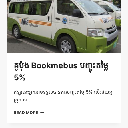
អ្នក
គូប៉ុង Bookmebus បញ្ចុះតម្លៃ
5%
ឥឡូវនេះអ្នកអាចទទួលបានការបញ្ចុះតម្លៃ 5% លើរថយន្ត
ក្រុង កា…
គូ
READ MORE
ប៉ុង
BOOKMEBUS