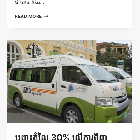
ផាយផេ និងរ…
20%
READ MORE
បញ្ចុះ
តម្លៃលើ
សំបុត្រឡាន
ក្រុង
និង
កាណូត
បញ្ចុះតំលៃ 30% លើការទិញ