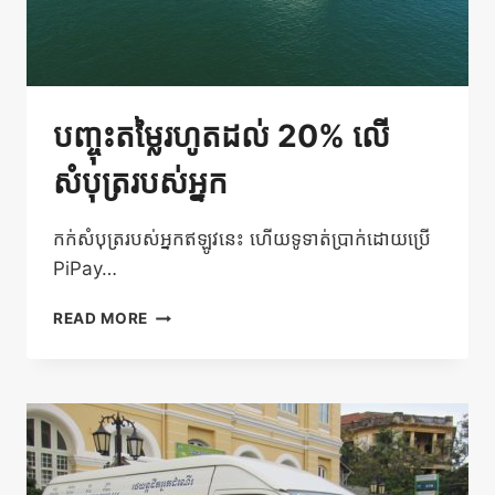
ABA
PAY
បញ្ចុះតម្លៃរហូតដល់ 20% លើ
សំបុត្ររបស់អ្នក
កក់សំបុត្ររបស់អ្នកឥឡូវនេះ​ ហើយទូទាត់ប្រាក់ដោយប្រើ
PiPay…
បញ្ចុះ
READ MORE
តម្លៃ
រហូត
ដល់
20%
លើ
សំបុត្រ
របស់