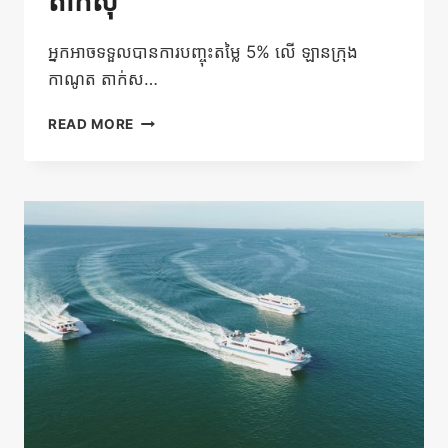
តាក់សុី
អ្នកអាចទទួលបានការបញ្ចុះតម្លៃ 5% លើ ឡានក្រុង
កាណូត តាក់ស…
ការ
READ MORE
ផ្តល់
ជូន
ពិសេស
–
បញ្ចុះ
តម្លៃ​
5%
លើ
រថយន្ត
ក្រុង
កាណូត
និង
តាក់សុី