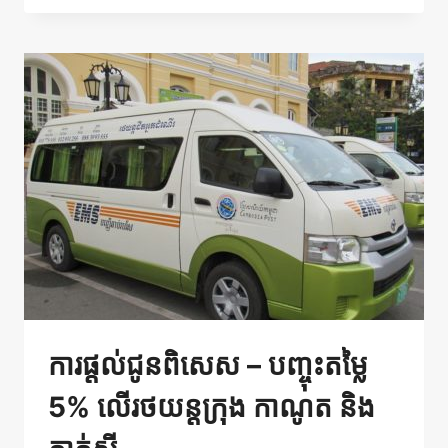
5%
លើ
រថយន្ត
ក្រុង
កាណូត
និង
តាក់
ស៊ី
ពី
CAMBODEALS
ការផ្តល់ជូនពិសេស – បញ្ចុះតម្លៃ​
5% លើរថយន្តក្រុង កាណូត និង