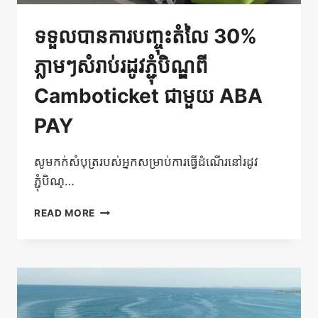
ទទួលបានការបញ្ចុះតំលៃ 30%
ភ្លាមៗសំរាប់រដូវភ្ជុំបិណ្ឌពី
Camboticket ជាមួយ ABA
PAY
សូមកក់សំបុត្ររបស់អ្នកសម្រាប់ការធ្វើដំណើរនៅរដូវ
ភ្ជុំបិណ្…
ទទួល
READ MORE
បាន
ការ
បញ្ចុះ
តំលៃ
30%
ភ្លាមៗ
សំរាប់