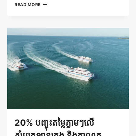
រីករាយ
READ MORE
នឹង
ការ
បញ្ចុះ
តម្លៃ
20%
20% បញ្ចុះតម្លៃភ្លាមៗលើ
សំបុត្រឡានក្រុង និងកាណូត