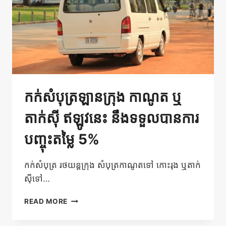
កក់សំបុត្រឡានក្រុង កាណូត​ ឬ
តាក់ស៊ី ឥឡូវនេះ នឹងទទួលបានការ
បញ្ចុះតម្លៃ 5%
កក់សំបុត្រ រថយន្តក្រុង សំបុត្រកាណូតទៅ កោះរុង ឬតាក់
ស៊ីទៅ…
កក់
READ MORE
សំបុត្រឡាន
ក្រុង