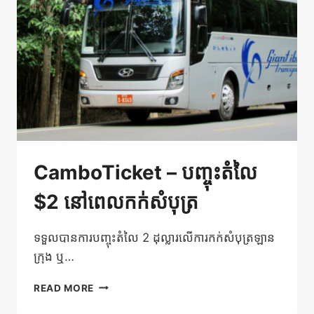
លើ
ឡាន
ក្រុង
កាណូត
និង
តាក់
ស៊ី
CamboTicket – បញ្ចុះតំលៃ
$2 នៅពេលកក់សំបុត្រ
ទទួលបានការបញ្ចុះតំលៃ 2 ដុល្លារលើការកក់សំបុត្រឡាន
ក្រុង ឬ…
CAMBOTICKET
READ MORE
–
បញ្ចុះ