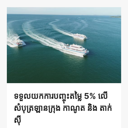
ទទួលយកការបញ្ចុះតម្លៃ 5% លើ
សំបុត្រឡានក្រុង កាណូត និង តាក់
ស៊ី