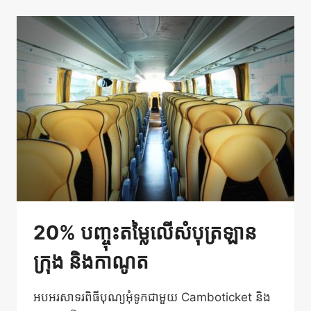
បញ្ចុះ
តម្លៃ
5%
20% បញ្ចុះតម្លៃលើសំបុត្រឡាន
ក្រុង និងកាណូត
អបអរសាទរពិធីបុណ្យអុំទូកជាមួយ Camboticket និង