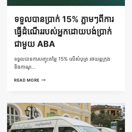
ទទួលបានប្រាក់ 15% ភ្លាមៗពីការ
ធ្វើដំណើររបស់អ្នកដោយបង់ប្រាក់
ជាមួយ ABA
ទទួលបានការបញ្ចុះតម្លៃ 15% លើសំបុត្រ រថយន្តក្រុង
និងកាណូ…
ទទួល
READ MORE
បាន
ប្រាក់
15%
ភ្លាមៗពី
ការ
ធ្វើ
ដំណើរ
របស់