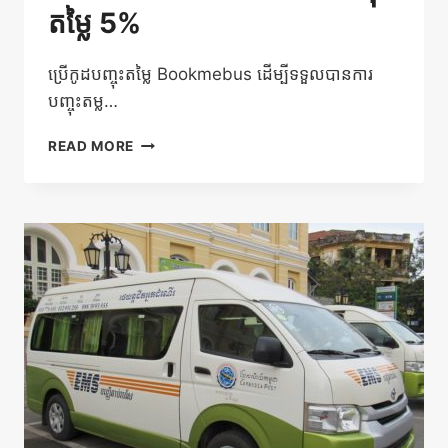
តម្លៃ 5%
ប្រើកូដបញ្ចុះតម្លៃ Bookmebus ដើម្បីទទួលបានការ
បញ្ចុះតម្ល…
រីករាយ
READ MORE
ជាមួយ
ការ
ផ្តល់ជូន
ការ
បញ្ចុះ
តម្លៃ
5%